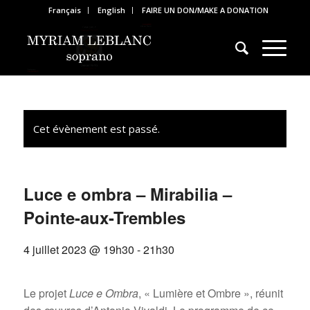
Français
English
FAIRE UN DON/MAKE A DONATION
Cet évènement est passé.
Luce e ombra – Mirabilia –
Pointe-aux-Trembles
4 juillet 2023 @ 19h30
-
21h30
Le projet
Luce e Ombra
, « Lumière et Ombre », réunit