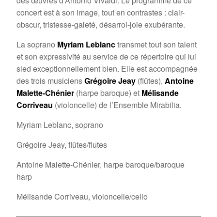
des œuvres d’Antonio Vivaldi. Le programme de ce
concert est à son image, tout en contrastes : clair-
obscur, tristesse-gaieté, désarroi-joie exubérante.
La soprano
Myriam Leblanc
transmet tout son talent
et son expressivité au service de ce répertoire qui lui
sied exceptionnellement bien. Elle est accompagnée
des trois musiciens
Grégoire Jeay
(flûtes),
Antoine
Malette-Chénier
(harpe baroque) et
Mélisande
Corriveau
(violoncelle) de l’Ensemble Mirabilia.
Myriam Leblanc, soprano
Grégoire Jeay, flûtes/flutes
Antoine Malette-Chénier, harpe baroque/baroque
harp
Mélisande Corriveau, violoncelle/cello