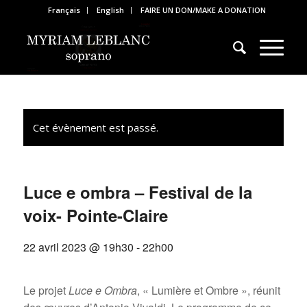
Français
English
FAIRE UN DON/MAKE A DONATION
Cet évènement est passé.
Luce e ombra – Festival de la
voix- Pointe-Claire
22 avril 2023 @ 19h30
-
22h00
Le projet
Luce e Ombra
, « Lumière et Ombre », réunit