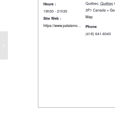
Québec
,
Québec
Heure :
3P1
Canada
+ Go
19h30 - 21h30
Map
Site Web :
https://www.palaismontcalm.ca/concert-spectacle-quebec/les-violons-du-roy-le-requiem-de-mozart-21-22-avril-22/
Phone
(418) 641-6040
LES VIOLONS DU ROY – REQUIEM DE
MOZART – BERNARD LABADIE –
QUÉBEC