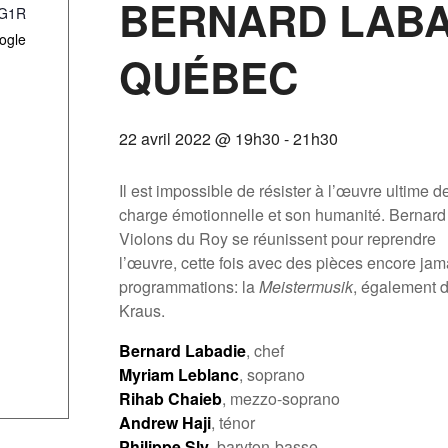
BERNARD LABA
G1R
ogle
QUÉBEC
22 avril 2022 @ 19h30
-
21h30
Il est impossible de résister à l’œuvre ultime 
charge émotionnelle et son humanité. Bernar
Violons du Roy se réunissent pour reprendre
l’œuvre, cette fois avec des pièces encore ja
programmations: la
Meistermusik
, également d
Kraus.
Bernard Labadie
, chef
Myriam Leblanc
, soprano
Rihab Chaieb
, mezzo-soprano
Andrew Haji
, ténor
Philippe Sly
, baryton-basse