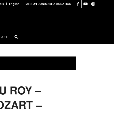
ais
English
FAIRE UN DON/MAKE A DONATION
TACT
U ROY –
OZART –