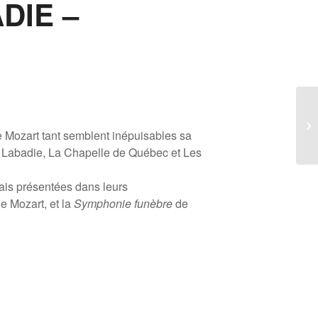
DIE –
LE
MO
de Mozart tant semblent inépuisables sa
M
d Labadie, La Chapelle de Québec et Les
mais présentées dans leurs
e Mozart, et la
Symphonie funèbre
de