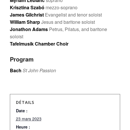
Myriam Leblanc
soprano
Krisztina Szabó
mezzo-soprano
James Gilchrist
Evangelist and tenor soloist
William Sharp
Jesus and baritone soloist
Jonathon Adams
Petrus, Pilatus, and baritone
soloist
Tafelmusik Chamber Choir
Program
Bach
St John Passion
DÉTAILS
Date :
23 mars 2023
Heure :