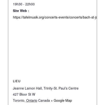
19h30 - 22h00
Site Web :
https://tafelmusik.org/concerts-events/concerts/bach-st-john-p
LIEU
Jeanne Lamon Hall, Trinity-St. Paul’s Centre
427 Bloor St W
Toronto
,
Ontario
Canada
+ Google Map