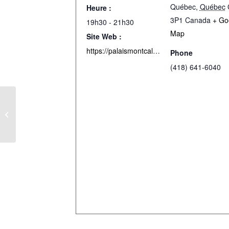
Québec
,
Québec
Heure :
3P1
Canada
+ Go
19h30 - 21h30
Map
Site Web :
https://palaismontcalm.tuxedobillet.com/main/clavecin-en-concert-entre-triomphe-et-piete
Phone
(418) 641-6040
RAFAEL PAYARE ET L’OSM :
INTÉGRALE DES CANTATES DE J. S.
BACH