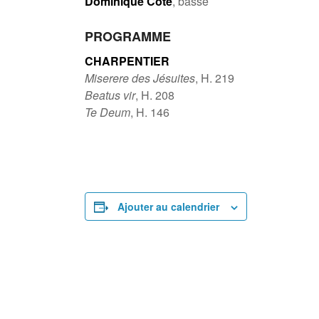
Dominique Côté
, basse
PROGRAMME
CHARPENTIER
Miserere des Jésuites
, H. 219
Beatus vir
, H. 208
Te Deum
, H. 146
Ajouter au calendrier