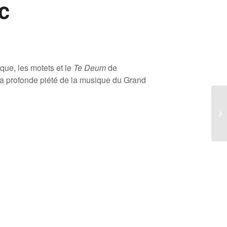
c
que, les motets et le
Te Deum
de
la profonde piété de la musique du Grand
He
En