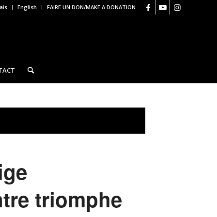
ais
English
FAIRE UN DON/MAKE A DONATION
TACT
ige
ntre triomphe