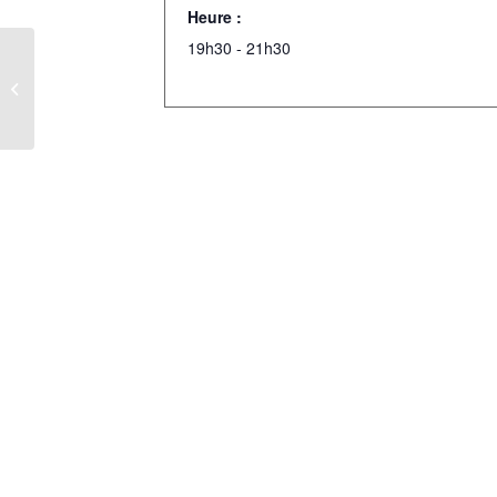
Heure :
19h30 - 21h30
RÉCITAL EN DUO AVEC CHARLES
RICHARD-HAMELIN – MONTRÉAL