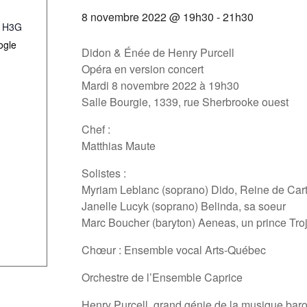
8 novembre 2022 @ 19h30
-
21h30
H3G
ogle
Didon & Énée de Henry Purcell
Opéra en version concert
Mardi 8 novembre 2022 à 19h30
Salle Bourgie, 1339, rue Sherbrooke ouest
Chef :
Matthias Maute
Solistes :
Myriam Leblanc (soprano) Dido, Reine de Car
Janelle Lucyk (soprano) Belinda, sa soeur
Marc Boucher (baryton) Aeneas, un prince Tro
Chœur : Ensemble vocal Arts-Québec
Orchestre de l’Ensemble Caprice
Henry Purcell, grand génie de la musique bar