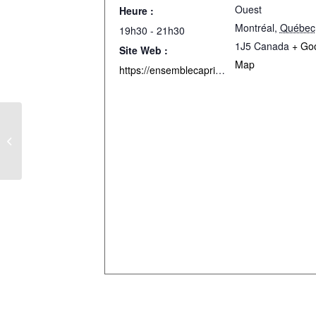
Ouest
Heure :
Montréal
,
Québec
19h30 - 21h30
1J5
Canada
+ Go
Site Web :
Map
https://ensemblecaprice.com/events/didon-aeneas/
Doux rossignol – Duo avec Sylvain
Bergeron – Montréal