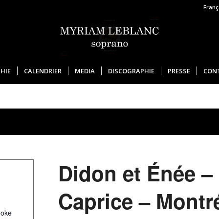
Franç
HIE
CALENDRIER
MEDIA
DISCOGRAPHIE
PRESSE
CON
Didon et Énée –
Caprice – Montr
ooke