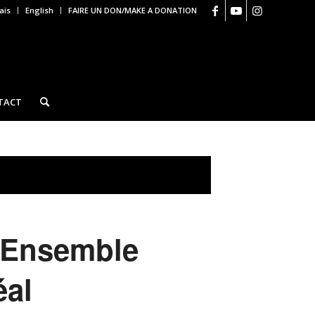
ais
English
FAIRE UN DON/MAKE A DONATION
TACT
 Ensemble
éal